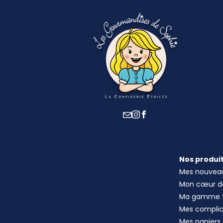
Nos produi
Mes nouvea
Mon cœur 
Ma gamme f
Mes compli
Mes paniers