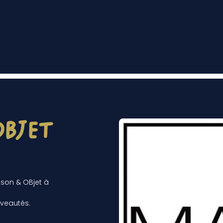
Objet
ison & OBjet à
uveautés.